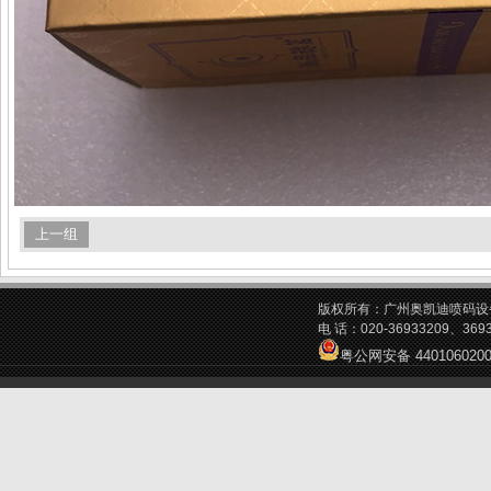
上一组
版权所有：广州奥凯迪喷码设
电 话：020-36933209、369
粤公网安备 4401060200