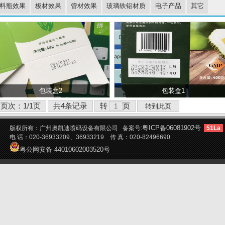
料瓶效果
板材效果
管材效果
玻璃铁铝材质
电子产品
其它
包装盒2
包装盒1
页次：1/1页
共4条记录
转
页
粤ICP备06081902号
版权所有：广州奥凯迪喷码设备有限公司 备案号:
51La
电 话：020-36933209、36933219 传 真：020-82496690
粤公网安备 44010602003520号