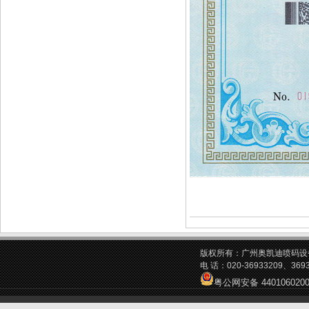
版权所有：广州奥凯迪喷码设
电 话：020-36933209、369
粤公网安备 4401060200