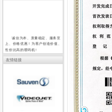
诚信为本、质量稳定、服务至
上、价格优惠！为客户创造价值、
性价比高的喷码机!
奥凯迪喷码机经过CE认证、
ROSH认证，取得国家专利证书、
友情链接
国家软件著作权证书。
奥凯迪喷码机真诚与各位互惠
互利,共同发展。你的选择使我们成
为一生的合作伙伴！